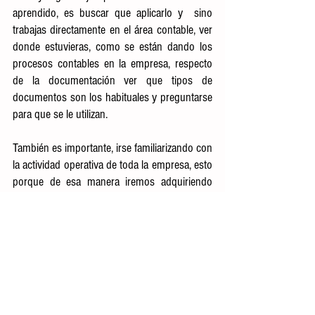
aprendido, es buscar que aplicarlo y  sino 
trabajas directamente en el área contable, ver 
donde estuvieras, como se están dando los 
procesos contables en la empresa, respecto 
de la documentación ver que tipos de 
documentos son los habituales y preguntarse 
para que se le utilizan.
También es importante, irse familiarizando con 
la actividad operativa de toda la empresa, esto 
porque de esa manera iremos adquiriendo 
experiencia sobre diversos giros de negocios, 
normalmente uno en su vida laboral va 
migrando de empleos sea por mejores 
puestos, mejoras económicas o por que le 
brinda desarrollo profesional y entonces uno 
como contable que en algún momento de su 
actividad como profesional tendrá que aplicar 