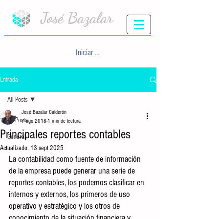
José Bazalar
Iniciar sesión
Entrada
All Posts
José Bazalar Calderón
All Posts
7 ago 2018
1 min de lectura
Principales reportes contables
General
Actualizado:
13 sept 2025
La contabilidad como fuente de información 
de la empresa puede generar una serie de 
reportes contables, los podemos clasificar en 
internos y externos, los primeros de uso 
operativo y estratégico y los otros de 
conocimiento de la situación financiera y 