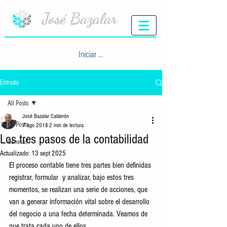
José Bazalar
Iniciar sesión
Entrada
All Posts
José Bazalar Calderón
All Posts
7 ago 2018
2 min de lectura
Los tres pasos de la contabilidad
General
Actualizado:
13 sept 2025
El proceso contable tiene tres partes bien definidas 
registrar, formular  y analizar, bajo estos tres 
momentos, se realizan una serie de acciones, que 
van a generar información vital sobre el desarrollo 
del negocio a una fecha determinada. Veamos de 
que trata cada uno de ellos.